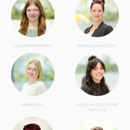
LIV SCHWEINBENZ
NADINE ACHTZIGER
ANNA PAUL
AKASCHA JOSEPHINE
SCHULTZ