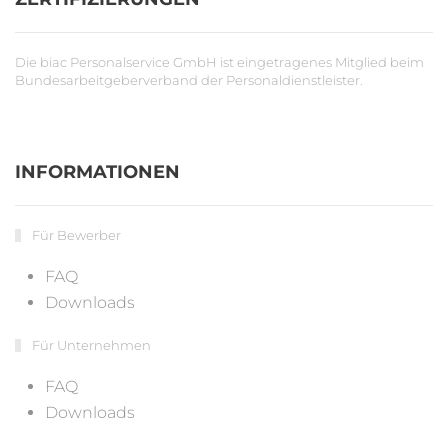
Die biac Personalservice GmbH ist eingetragenes Mitglied beim
Bundesarbeitgeberverband der Personaldienstleister.
INFORMATIONEN
Für Bewerber
FAQ
Downloads
Für Unternehmen
FAQ
Downloads