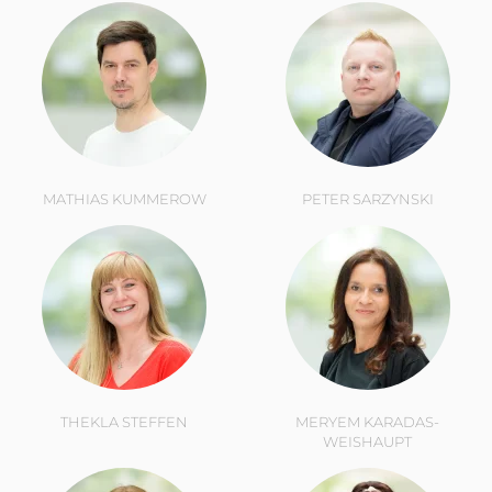
MATHIAS KUMMEROW
PETER SARZYNSKI
THEKLA STEFFEN
MERYEM KARADAS-
WEISHAUPT